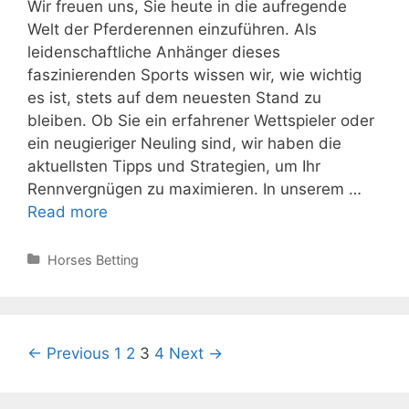
Wir freuen uns, Sie heute in die aufregende
Welt der Pferderennen einzuführen. Als
leidenschaftliche Anhänger dieses
faszinierenden Sports wissen wir, wie wichtig
es ist, stets auf dem neuesten Stand zu
bleiben. Ob Sie ein erfahrener Wettspieler oder
ein neugieriger Neuling sind, wir haben die
aktuellsten Tipps und Strategien, um Ihr
Rennvergnügen zu maximieren. In unserem …
Aktuelle
Read more
Tipps
für
Categories
Horses Betting
Pferderennen
heute
Post
← Previous
1
2
3
4
Next →
navigation