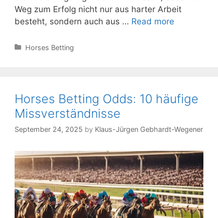
Weg zum Erfolg nicht nur aus harter Arbeit
Erfolgsstra
besteht, sondern auch aus …
Read more
für
den
Categories
Horses Betting
nächsten
Wettkampf
Horses Betting Odds: 10 häufige
Missverständnisse
September 24, 2025
by
Klaus-Jürgen Gebhardt-Wegener