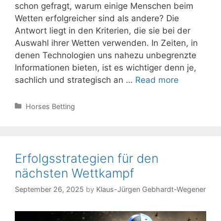
schon gefragt, warum einige Menschen beim
Wetten erfolgreicher sind als andere? Die
Antwort liegt in den Kriterien, die sie bei der
Auswahl ihrer Wetten verwenden. In Zeiten, in
denen Technologien uns nahezu unbegrenzte
Informationen bieten, ist es wichtiger denn je,
Horses
sachlich und strategisch an …
Read more
Betting
Picks:
Categories
Horses Betting
8
sachliche
Auswahl-
Kriterien
Erfolgsstrategien für den
nächsten Wettkampf
September 26, 2025
by
Klaus-Jürgen Gebhardt-Wegener