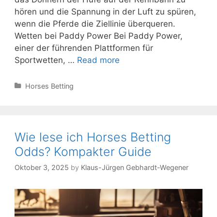
hören und die Spannung in der Luft zu spüren,
wenn die Pferde die Ziellinie überqueren.
Wetten bei Paddy Power Bei Paddy Power,
einer der führenden Plattformen für
Tipps
Sportwetten, …
Read more
für
Pferderennen
Categories
Horses Betting
bei
Paddy
Power
Wie lese ich Horses Betting
Odds? Kompakter Guide
Oktober 3, 2025
by
Klaus-Jürgen Gebhardt-Wegener