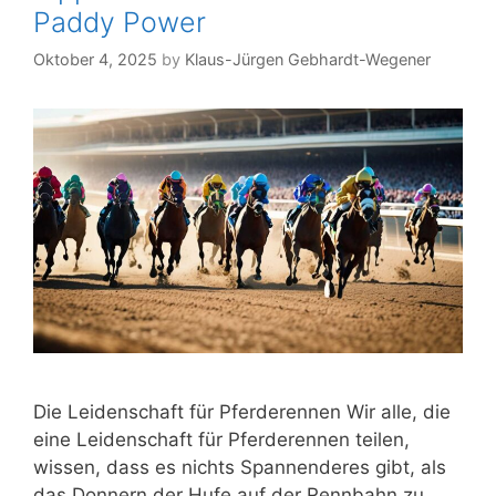
Analysen
Paddy Power
dazu
Oktober 4, 2025
by
Klaus-Jürgen Gebhardt-Wegener
Die Leidenschaft für Pferderennen Wir alle, die
eine Leidenschaft für Pferderennen teilen,
wissen, dass es nichts Spannenderes gibt, als
das Donnern der Hufe auf der Rennbahn zu