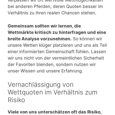
verpassen wir oft wertvolle Wettmöglichkeiten
bei anderen Pferden, deren Quoten besser im
Verhältnis zu ihren realen Chancen stehen.
Gemeinsam sollten wir lernen, die
Wettmärkte kritisch zu hinterfragen und eine
breite Analyse vorzunehmen.
So können wir
unsere Wetten klüger platzieren und uns als Teil
einer informierten Gemeinschaft fühlen. Lassen
wir uns nicht von der vermeintlichen Sicherheit
der Favoriten blenden, sondern nutzen wir
unser Wissen und unsere Erfahrung.
Vernachlässigung von
Wettquoten im Verhältnis zum
Risiko
Viele von uns unterschätzen oft das Risiko,