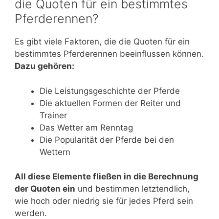
die Quoten für ein bestimmtes
Pferderennen?
Es gibt viele Faktoren, die die Quoten für ein
bestimmtes Pferderennen beeinflussen können.
Dazu gehören:
Die Leistungsgeschichte der Pferde
Die aktuellen Formen der Reiter und
Trainer
Das Wetter am Renntag
Die Popularität der Pferde bei den
Wettern
All diese Elemente fließen in die Berechnung
der Quoten ein
und bestimmen letztendlich,
wie hoch oder niedrig sie für jedes Pferd sein
werden.