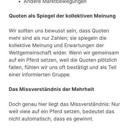
Andere Marktbewegungen
Quoten als Spiegel der kollektiven Meinung
Wir sollten uns bewusst sein, dass Quoten
mehr sind als nur Zahlen; sie spiegeln die
kollektive Meinung und Erwartungen der
Wettgemeinschaft wider. Wenn wir gemeinsam
auf ein Pferd setzen, weil die Quoten plötzlich
fallen, fühlen wir uns oft bestätigt und als Teil
einer informierten Gruppe.
Das Missverständnis der Mehrheit
Doch genau hier liegt das Missverständnis: Nur
weil viele auf ein Pferd setzen, bedeutet das
nicht automatisch, dass es gewinnt.