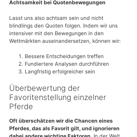
Achtsamkeit bei Quotenbewegungen
Lasst uns also achtsam sein und nicht
blindlings den Quoten folgen. Indem wir uns
intensiver mit den Bewegungen in den
Wettmärkten auseinandersetzen, können wir:
Bessere Entscheidungen treffen
Fundiertere Analysen durchführen
Langfristig erfolgreicher sein
Überbewertung der
Favoritenstellung einzelner
Pferde
Oft überschätzen wir die Chancen eines
Pferdes, das als Favorit gilt, und ignorieren
dabei andere wichtige Faktoren.
In der Welt