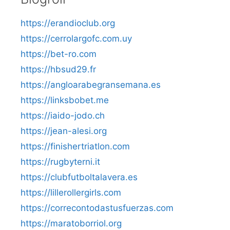
https://erandioclub.org
https://cerrolargofc.com.uy
https://bet-ro.com
https://hbsud29.fr
https://angloarabegransemana.es
https://linksbobet.me
https://iaido-jodo.ch
https://jean-alesi.org
https://finishertriatlon.com
https://rugbyterni.it
https://clubfutboltalavera.es
https://lillerollergirls.com
https://correcontodastusfuerzas.com
https://maratoborriol.org