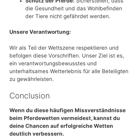
Schutz der Pferde:
Sicherstellen, dass
die Gesundheit und das Wohlbefinden
der Tiere nicht gefährdet werden.
Unsere Verantwortung:
Wir als Teil der Wettszene respektieren und
befolgen diese Vorschriften. Unser Ziel ist es,
ein verantwortungsbewusstes und
unterhaltsames Wetterlebnis für alle Beteiligten
zu gewährleisten.
Conclusion
Wenn du diese häufigen Missverständnisse
beim Pferdewetten vermeidest, kannst du
deine Chancen auf erfolgreiche Wetten
deutlich verbessern.