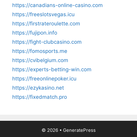
https://canadians-online-casino.com
https://freeslotsvegas.icu
https://firstrateroulette.com
https://fujipon.info
https://fight-clubcasino.com
https://fomosports.me
https://cvibelgium.com
https://experts-betting-win.com
https://freeonlinepoker.icu
https://ezykasino.net
https://fixedmatch.pro
© 2026
•
GeneratePress