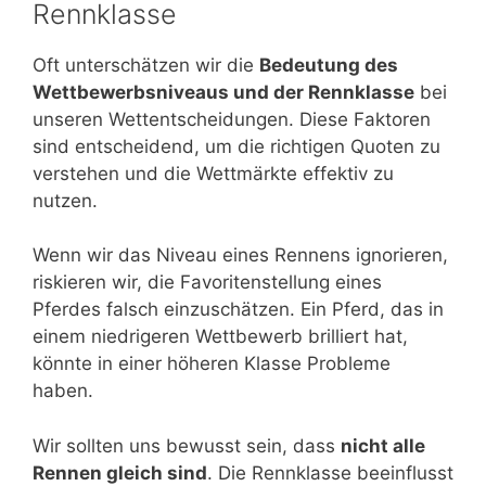
Rennklasse
Oft unterschätzen wir die
Bedeutung des
Wettbewerbsniveaus und der Rennklasse
bei
unseren Wettentscheidungen. Diese Faktoren
sind entscheidend, um die richtigen Quoten zu
verstehen und die Wettmärkte effektiv zu
nutzen.
Wenn wir das Niveau eines Rennens ignorieren,
riskieren wir, die Favoritenstellung eines
Pferdes falsch einzuschätzen. Ein Pferd, das in
einem niedrigeren Wettbewerb brilliert hat,
könnte in einer höheren Klasse Probleme
haben.
Wir sollten uns bewusst sein, dass
nicht alle
Rennen gleich sind
. Die Rennklasse beeinflusst