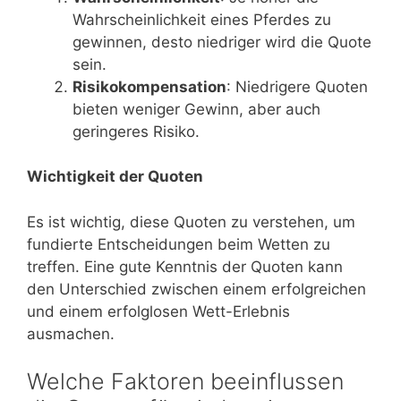
Wahrscheinlichkeit eines Pferdes zu
gewinnen, desto niedriger wird die Quote
sein.
Risikokompensation
: Niedrigere Quoten
bieten weniger Gewinn, aber auch
geringeres Risiko.
Wichtigkeit der Quoten
Es ist wichtig, diese Quoten zu verstehen, um
fundierte Entscheidungen beim Wetten zu
treffen. Eine gute Kenntnis der Quoten kann
den Unterschied zwischen einem erfolgreichen
und einem erfolglosen Wett-Erlebnis
ausmachen.
Welche Faktoren beeinflussen