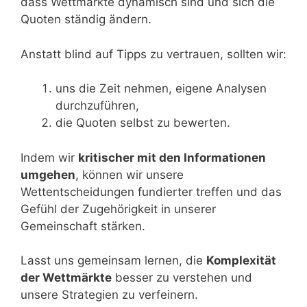
dass Wettmärkte dynamisch sind und sich die
Quoten ständig ändern.
Anstatt blind auf Tipps zu vertrauen, sollten wir:
uns die Zeit nehmen, eigene Analysen
durchzuführen,
die Quoten selbst zu bewerten.
Indem wir
kritischer mit den Informationen
umgehen
, können wir unsere
Wettentscheidungen fundierter treffen und das
Gefühl der Zugehörigkeit in unserer
Gemeinschaft stärken.
Lasst uns gemeinsam lernen, die
Komplexität
der Wettmärkte
besser zu verstehen und
unsere Strategien zu verfeinern.