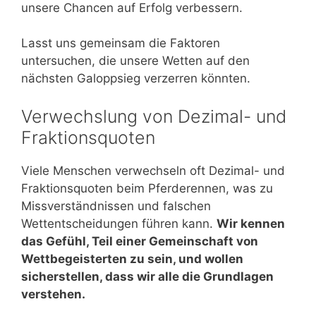
unsere Chancen auf Erfolg verbessern.
Lasst uns gemeinsam die Faktoren
untersuchen, die unsere Wetten auf den
nächsten Galoppsieg verzerren könnten.
Verwechslung von Dezimal- und
Fraktionsquoten
Viele Menschen verwechseln oft Dezimal- und
Fraktionsquoten beim Pferderennen, was zu
Missverständnissen und falschen
Wettentscheidungen führen kann.
Wir kennen
das Gefühl, Teil einer Gemeinschaft von
Wettbegeisterten zu sein, und wollen
sicherstellen, dass wir alle die Grundlagen
verstehen.