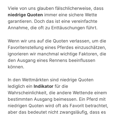
Viele von uns glauben fälschlicherweise, dass
niedrige Quoten
immer eine sichere Wette
garantieren. Doch das ist eine vereinfachte
Annahme, die oft zu Enttäuschungen führt.
Wenn wir uns auf die Quoten verlassen, um die
Favoritenstellung eines Pferdes einzuschätzen,
ignorieren wir manchmal wichtige Faktoren, die
den Ausgang eines Rennens beeinflussen
können.
In den Wettmärkten sind niedrige Quoten
lediglich ein
Indikator
für die
Wahrscheinlichkeit, die andere Wettende einem
bestimmten Ausgang beimessen. Ein Pferd mit
niedrigen Quoten wird oft als Favorit betrachtet,
aber das bedeutet nicht zwangsläufig, dass es