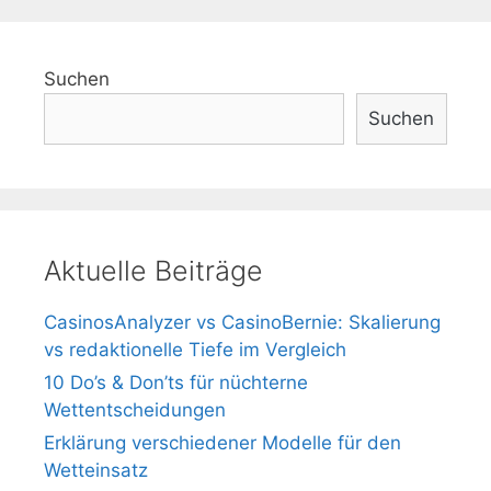
Rennstrategien
heute
Suchen
Suchen
Aktuelle Beiträge
CasinosAnalyzer vs CasinoBernie: Skalierung
vs redaktionelle Tiefe im Vergleich
10 Do’s & Don’ts für nüchterne
Wettentscheidungen
Erklärung verschiedener Modelle für den
Wetteinsatz