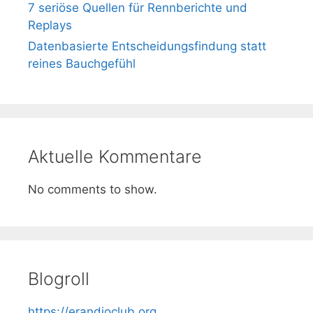
7 seriöse Quellen für Rennberichte und
Replays
Datenbasierte Entscheidungsfindung statt
reines Bauchgefühl
Aktuelle Kommentare
No comments to show.
Blogroll
https://erandioclub.org