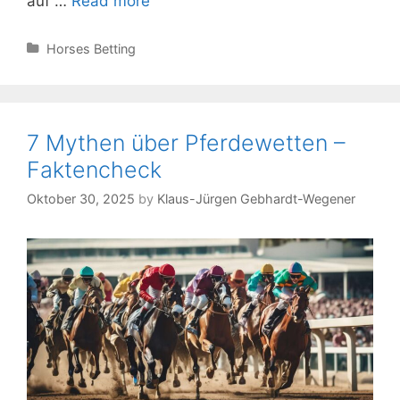
auf …
Read more
von
Distanz
Categories
Horses Betting
und
Bodenverhältnissen
im
Rennsport
7 Mythen über Pferdewetten –
Faktencheck
Oktober 30, 2025
by
Klaus-Jürgen Gebhardt-Wegener