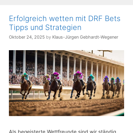
Platzieru
von
Pferdewe
Erfolgreich wetten mit DRF Bets
Tipps und Strategien
Oktober 24, 2025
by
Klaus-Jürgen Gebhardt-Wegener
Als begeisterte Wettfreunde sind wir ständig