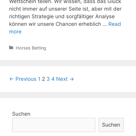
Wettschein teilen. Wir wissen, dass das Glück
nicht immer auf unserer Seite ist, aber mit der
richtigen Strategie und sorgfältiger Analyse
können wir unsere Chancen erheblich …
Read
Top-
more
Tipps
für
Categories
Horses Betting
den
heutigen
Lucky
15
Post
← Previous
1
2
3
4
Next →
Wettschein
navigation
Suchen
Suchen