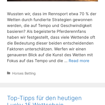
Wussten wir, dass im Rennsport etwa 70 % der
Wetten durch fundierte Strategien gewonnen
werden, die auf Tempo und Geschwindigkeit
basieren? Als begeisterte Pferderennfans
haben wir festgestellt, dass viele Wettende oft
die Bedeutung dieser beiden entscheidenden
Faktoren unterschätzen. Werfen wir einen
genaueren Blick auf die Kunst des Wetten mit
Fokus
Fokus auf das Tempo und die …
Read more
auf
Tempo
Categories
Horses Betting
und
Geschwi
bei
der
Top-Tipps für den heutigen
Wettana
Lucky 15 Wettschein