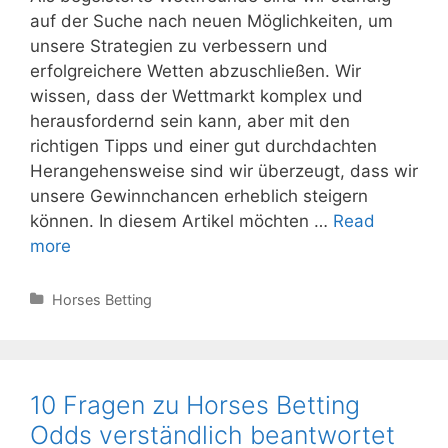
auf der Suche nach neuen Möglichkeiten, um
unsere Strategien zu verbessern und
erfolgreichere Wetten abzuschließen. Wir
wissen, dass der Wettmarkt komplex und
herausfordernd sein kann, aber mit den
richtigen Tipps und einer gut durchdachten
Herangehensweise sind wir überzeugt, dass wir
unsere Gewinnchancen erheblich steigern
können. In diesem Artikel möchten …
Read
Erfolgreich
more
wetten
mit
Categories
Horses Betting
DRF
Bets
Tipps
und
10 Fragen zu Horses Betting
Strategien
Odds verständlich beantwortet