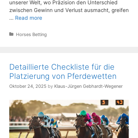
unserer Welt, wo Präzision den Unterschied
zwischen Gewinn und Verlust ausmacht, greifen
Form,
…
Read more
Track,
Jockey:
Categories
Horses Betting
9
neutrale
Bewertungsansätze
Detaillierte Checkliste für die
Platzierung von Pferdewetten
Oktober 24, 2025
by
Klaus-Jürgen Gebhardt-Wegener