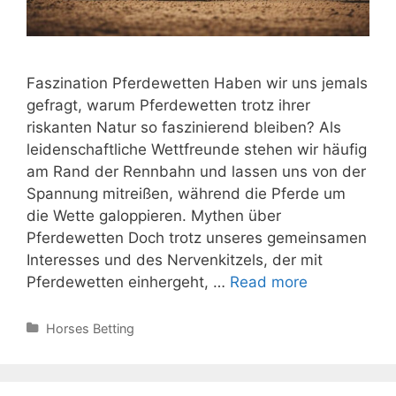
Faszination Pferdewetten Haben wir uns jemals
gefragt, warum Pferdewetten trotz ihrer
riskanten Natur so faszinierend bleiben? Als
leidenschaftliche Wettfreunde stehen wir häufig
am Rand der Rennbahn und lassen uns von der
Spannung mitreißen, während die Pferde um
die Wette galoppieren. Mythen über
Pferdewetten Doch trotz unseres gemeinsamen
Interesses und des Nervenkitzels, der mit
7
Pferdewetten einhergeht, …
Read more
Mythen
über
Categories
Horses Betting
Pferdewette
–
Faktenchec