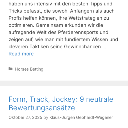
haben uns intensiv mit den besten Tipps und
Tricks befasst, die sowohl Anfängern als auch
Profis helfen können, ihre Wettstrategien zu
optimieren. Gemeinsam erkunden wir die
aufregende Welt des Pferderennsports und
zeigen auf, wie man mit fundiertem Wissen und
cleveren Taktiken seine Gewinnchancen …
Fanduel
Read more
Racing
Strategien
Categories
Horses Betting
für
alle
Erfahrungsstufen
Form, Track, Jockey: 9 neutrale
Bewertungsansätze
Oktober 27, 2025
by
Klaus-Jürgen Gebhardt-Wegener