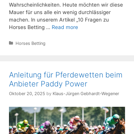
Wahrscheinlichkeiten. Heute möchten wir diese
Mauer für uns alle ein wenig durchlässiger
machen. In unserem Artikel „10 Fragen zu
10
Horses Betting …
Read more
Fragen
zu
Categories
Horses Betting
Horses
Betting
Odds
verständlich
Anleitung für Pferdewetten beim
beantwortet
Anbieter Paddy Power
Oktober 20, 2025
by
Klaus-Jürgen Gebhardt-Wegener