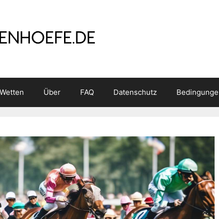
-Wetten
Über
FAQ
Datenschutz
Bedingunge