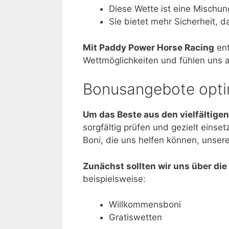
Diese Wette ist eine Mischun
Sie bietet mehr Sicherheit, 
Mit Paddy Power Horse Racing
ent
Wettmöglichkeiten und fühlen uns a
Bonusangebote opti
Um das Beste aus den vielfältig
sorgfältig prüfen und gezielt einse
Boni, die uns helfen können, unser
Zunächst sollten wir uns über di
beispielsweise:
Willkommensboni
Gratiswetten