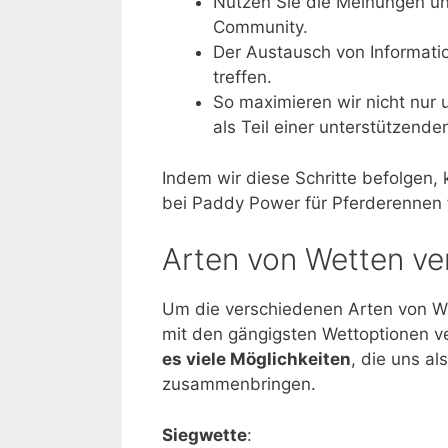
Nutzen Sie die Meinungen un
Community.
Der Austausch von Informatio
treffen.
So maximieren wir nicht nur 
als Teil einer unterstützend
Indem wir diese Schritte befolgen, 
bei Paddy Power für Pferderennen
Arten von Wetten ve
Um die verschiedenen Arten von Wet
mit den gängigsten Wettoptionen v
es viele Möglichkeiten
, die uns a
zusammenbringen.
Siegwette
: