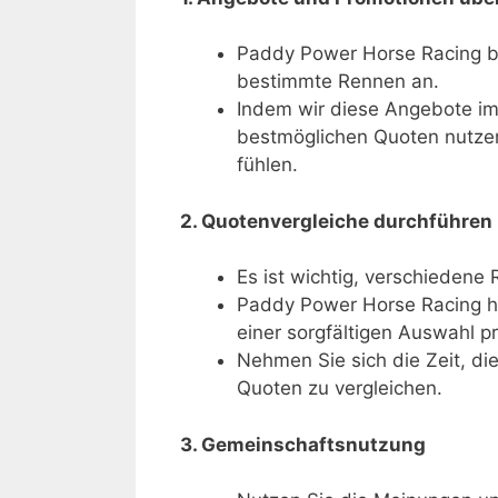
Paddy Power Horse Racing bie
bestimmte Rennen an.
Indem wir diese Angebote im 
bestmöglichen Quoten nutzen
fühlen.
2. Quotenvergleiche durchführen
Es ist wichtig, verschiedene 
Paddy Power Horse Racing ha
einer sorgfältigen Auswahl pr
Nehmen Sie sich die Zeit, di
Quoten zu vergleichen.
3. Gemeinschaftsnutzung