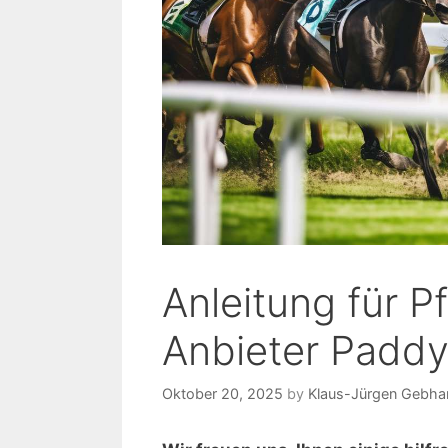
Anleitung für 
Anbieter Padd
Oktober 20, 2025
by
Klaus-Jürgen Gebha