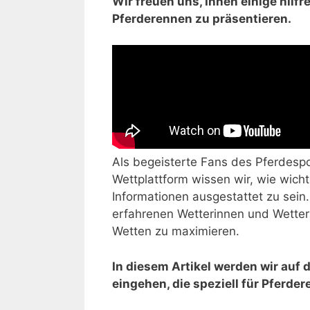
Wir freuen uns, Ihnen einige hilf
Pferderennen zu präsentieren.
Als begeisterte Fans des Pferdespo
Wettplattform wissen wir, wie wichti
Informationen ausgestattet zu sein.
erfahrenen Wetterinnen und Wettern
Wetten zu maximieren.
In diesem Artikel werden wir auf
eingehen, die speziell für Pferde