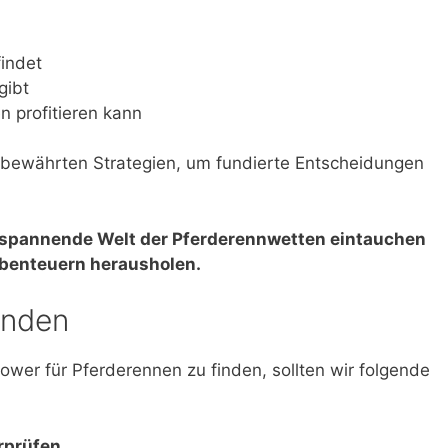
indet
gibt
 profitieren kann
r bewährten Strategien, um fundierte Entscheidungen
 spannende Welt der Pferderennwetten eintauchen
benteuern herausholen.
inden
wer für Pferderennen zu finden, sollten wir folgende
rprüfen