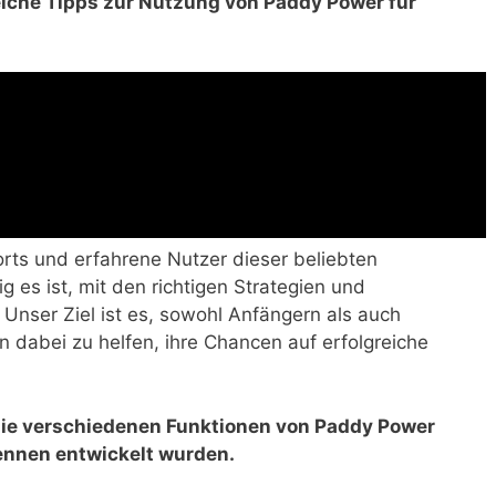
reiche Tipps zur Nutzung von Paddy Power für
rts und erfahrene Nutzer dieser beliebten
g es ist, mit den richtigen Strategien und
 Unser Ziel ist es, sowohl Anfängern als auch
 dabei zu helfen, ihre Chancen auf erfolgreiche
 die verschiedenen Funktionen von Paddy Power
rennen entwickelt wurden.