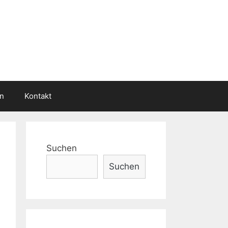
n
Kontakt
Suchen
Suchen