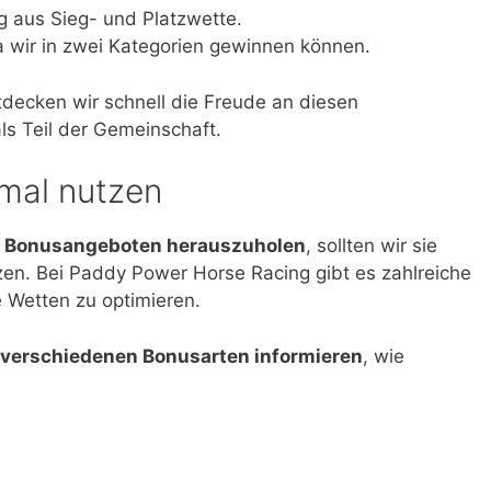
g aus Sieg- und Platzwette.
da wir in zwei Kategorien gewinnen können.
decken wir schnell die Freude an diesen
ls Teil der Gemeinschaft.
mal nutzen
en Bonusangeboten herauszuholen
, sollten wir sie
tzen. Bei Paddy Power Horse Racing gibt es zahlreiche
e Wetten zu optimieren.
e verschiedenen Bonusarten informieren
, wie