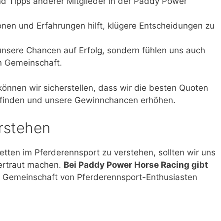
d Tipps anderer Mitglieder in der Paddy Power
nen und Erfahrungen hilft, klügere Entscheidungen zu
unsere Chancen auf Erfolg, sondern fühlen uns auch
en Gemeinschaft.
können wir sicherstellen, dass wir die besten Quoten
 finden und unsere Gewinnchancen erhöhen.
rstehen
ten im Pferderennsport zu verstehen, sollten wir uns
ertraut machen.
Bei Paddy Power Horse Racing gibt
ls Gemeinschaft von Pferderennsport-Enthusiasten