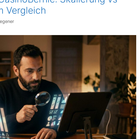
m Vergleich
egener