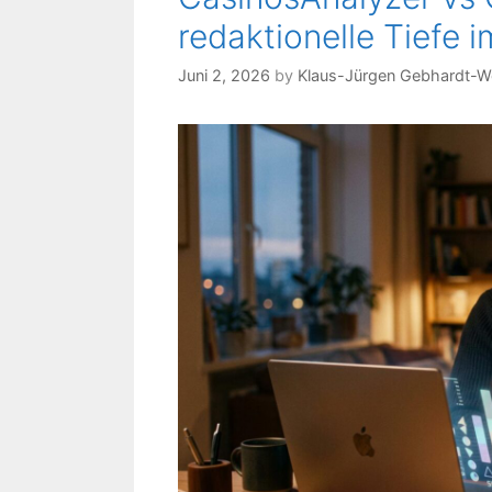
redaktionelle Tiefe i
Juni 2, 2026
by
Klaus-Jürgen Gebhardt-W