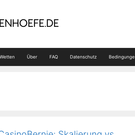
-Wetten
Über
FAQ
Datenschutz
Bedingunge
CasinoBernie: Skalierung vs