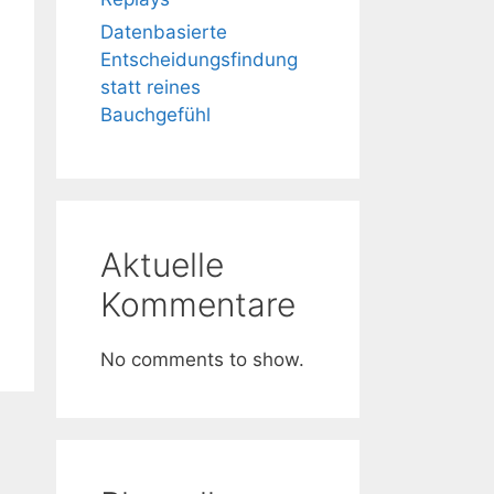
Datenbasierte
Entscheidungsfindung
statt reines
Bauchgefühl
Aktuelle
Kommentare
No comments to show.